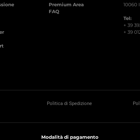
ssione
Premium Area
10060 I
FAQ
Tel:
+ 39 3
er
+ 39 01
rt
Politica di Spedizione
Pol
Modalità di pagamento