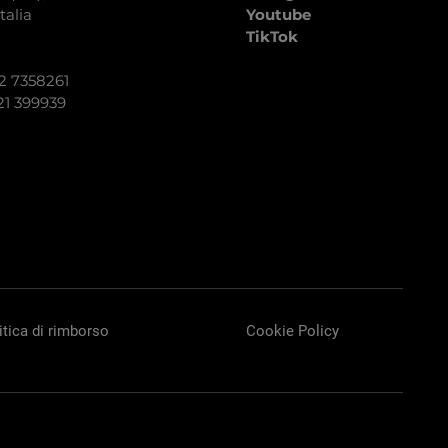
talia
Youtube
TikTok
92 7358261
21 399939
itica di rimborso
Cookie Policy