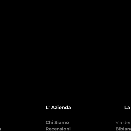
L' Azienda
La
Chi Siamo
Via dei
a
Recensioni
Bibia