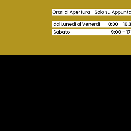
Orari di Apertura - Solo su Appun
dal Lunedì
al
V
e
nerdì
8:30 – 19.
Sabat
o
9:00 – 1