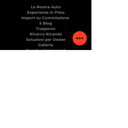
Le Nostre Auto
Esperienze in Pista
Import su Commissione
Il Blog
Trasporto
Ricerca Ricambi
Soluzioni per Dealer
Galleria
Eventi e Motorsport
Prenota Online
L' Azienda
Chi Siamo
Recensioni
Premium Area
FAQ
La Sede
Via dei Pianazzi 74