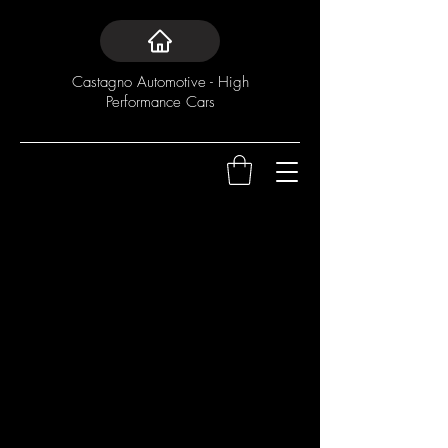
Castagno Automotive - High
Performance Cars