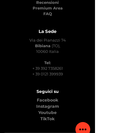
Recensioni
Premium Area
FAQ
La Sede
Via dei Pianazzi 74
Bibiana
(TO),
10060 Italia
Tel:
+
39 392 7358261
+
39 0121 399939
Seguici su
Facebook
Instagram
Youtube
TikTok