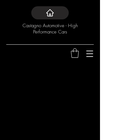
Castagno Automotive - High
Performance Cars