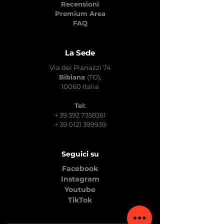
Recensioni
Premium Area
FAQ
La Sede
Via dei Pianazzi 74
Bibiana
(TO),
10060 Italia
Tel:
+
39 392 7358261
+
39 0121 399939
Seguici su
Facebook
Instagram
Youtube
TikTok