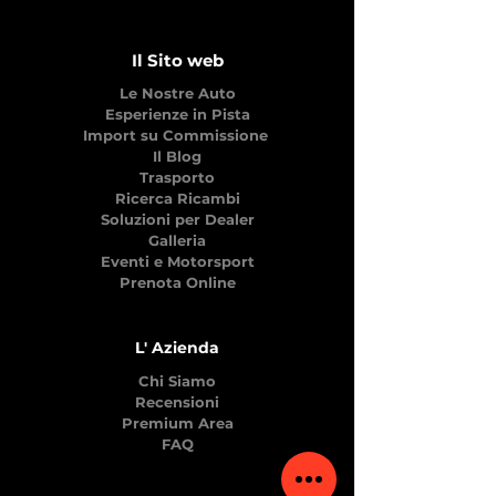
Il Sito web
Le Nostre Auto
Esperienze in Pista
Import su Commissione
Il Blog
Trasporto
Ricerca Ricambi
Soluzioni per Dealer
Galleria
Eventi e Motorsport
Prenota Online
L' Azienda
Chi Siamo
Recensioni
Premium Area
FAQ