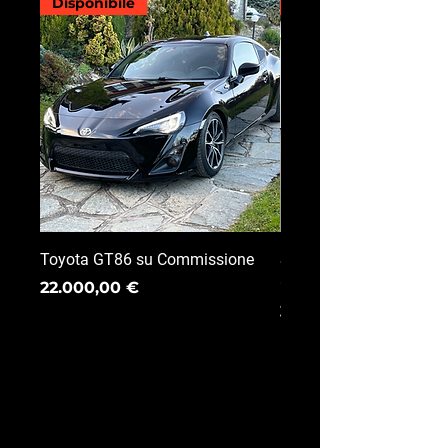
Disponibile
Disponibile
Toyota GT86 su Commissione
Subaru Impreza STI su
Commissione
Prezzo
22.000,00 €
Prezzo
30.000,00 €