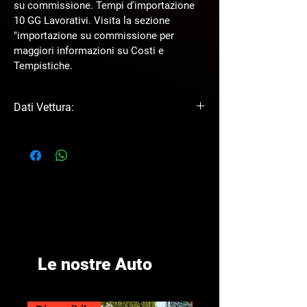
su commissione. Tempi d'importazione 
10 GG Lavorativi. Visita la sezione 
"importazione su commissione per 
maggiori informazioni su Costi e 
Tempistiche.
Dati Vettura:
motore 2.0 Turbo 2.000 cc - 4 cilindri 
in linea
cambio: Manuale
cv: 265
CASTAGNO
CASTAGNO
Trazione Integrale
AUTOMOTIVE
AUTOMOTIVE
Le nostre Auto