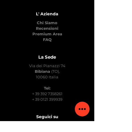
L' Azienda
Chi Siamo
Recensioni
Premium Area
FAQ
La Sede
Via dei Pianazzi 74
Bibiana
(TO),
10060 Italia
Tel:
+
39 392 7358261
+
39 0121 399939
Seguici su
Facebook
Instagram