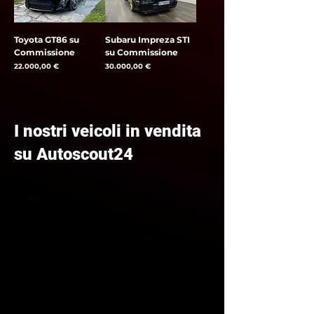
Toyota GT86 su
Subaru Impreza STI
Commissione
su Commissione
Prezzo
Prezzo
22.000,00 €
30.000,00 €
I nostri veicoli in vendita
su Autoscout24